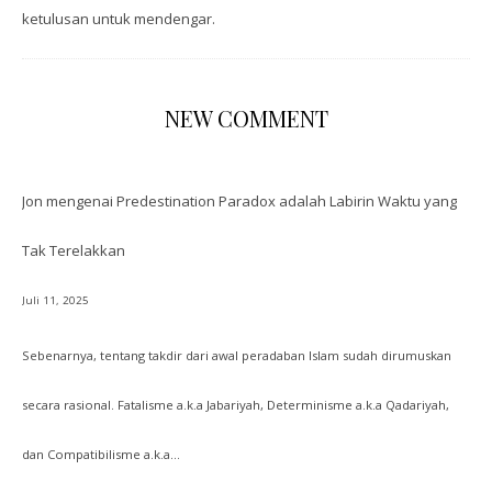
ketulusan untuk mendengar.
NEW COMMENT
Jon
mengenai
Predestination Paradox adalah Labirin Waktu yang
Tak Terelakkan
Juli 11, 2025
Sebenarnya, tentang takdir dari awal peradaban Islam sudah dirumuskan
secara rasional. Fatalisme a.k.a Jabariyah, Determinisme a.k.a Qadariyah,
dan Compatibilisme a.k.a…