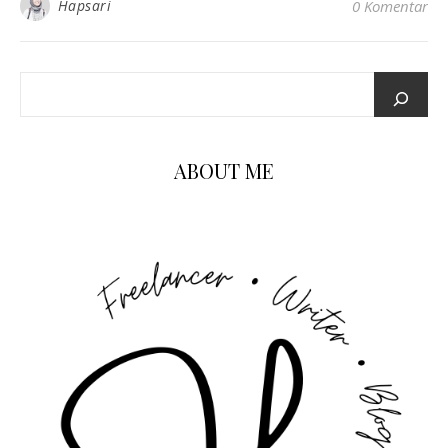
Hapsari
0 Komentar
ABOUT ME