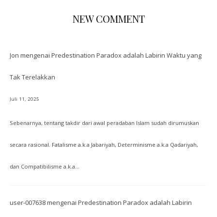
NEW COMMENT
Jon
mengenai
Predestination Paradox adalah Labirin Waktu yang
Tak Terelakkan
Juli 11, 2025
Sebenarnya, tentang takdir dari awal peradaban Islam sudah dirumuskan
secara rasional. Fatalisme a.k.a Jabariyah, Determinisme a.k.a Qadariyah,
dan Compatibilisme a.k.a…
user-007638
mengenai
Predestination Paradox adalah Labirin