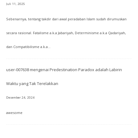
Juli 11, 2025
Sebenarnya, tentang takdir dari awal peradaban Islam sudah dirumuskan
secara rasional. Fatalisme a.k.a Jabariyah, Determinisme a.k.a Qadariyah,
dan Compatibilisme a.k.a…
user-007638
mengenai
Predestination Paradox adalah Labirin
Waktu yang Tak Terelakkan
Desember 24, 2024
awesome