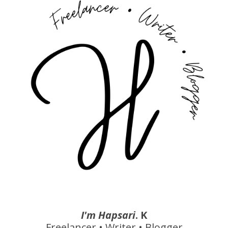
I'm Hapsari
. K
Freelancer • Writer • Blogger