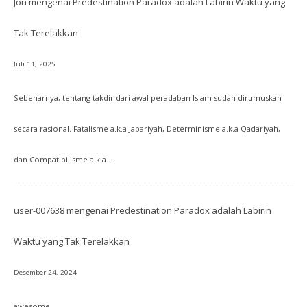
Jon
mengenai
Predestination Paradox adalah Labirin Waktu yang
Tak Terelakkan
Juli 11, 2025
Sebenarnya, tentang takdir dari awal peradaban Islam sudah dirumuskan
secara rasional. Fatalisme a.k.a Jabariyah, Determinisme a.k.a Qadariyah,
dan Compatibilisme a.k.a…
user-007638
mengenai
Predestination Paradox adalah Labirin
Waktu yang Tak Terelakkan
Desember 24, 2024
awesome