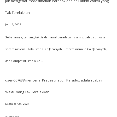
Jon
mengenai
Predestination Paradox adalah Labirin Waktu yang
Tak Terelakkan
Juli 11, 2025
Sebenarnya, tentang takdir dari awal peradaban Islam sudah dirumuskan
secara rasional. Fatalisme a.k.a Jabariyah, Determinisme a.k.a Qadariyah,
dan Compatibilisme a.k.a…
user-007638
mengenai
Predestination Paradox adalah Labirin
Waktu yang Tak Terelakkan
Desember 24, 2024
awesome