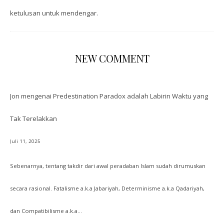
ketulusan untuk mendengar.
NEW COMMENT
Jon
mengenai
Predestination Paradox adalah Labirin Waktu yang
Tak Terelakkan
Juli 11, 2025
Sebenarnya, tentang takdir dari awal peradaban Islam sudah dirumuskan
secara rasional. Fatalisme a.k.a Jabariyah, Determinisme a.k.a Qadariyah,
dan Compatibilisme a.k.a…