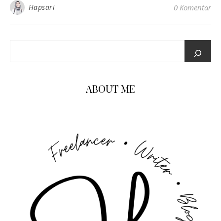
Hapsari
0 Komentar
ABOUT ME