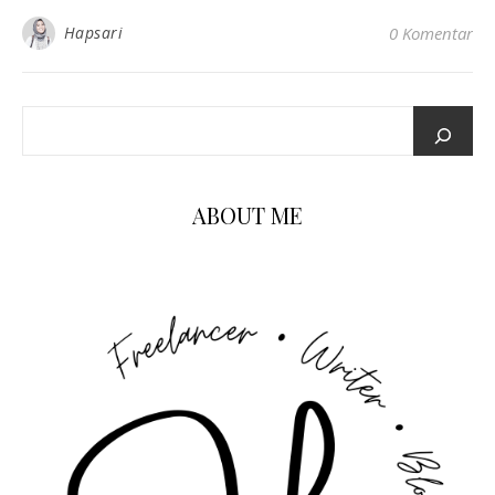
Hapsari
0 Komentar
ABOUT ME