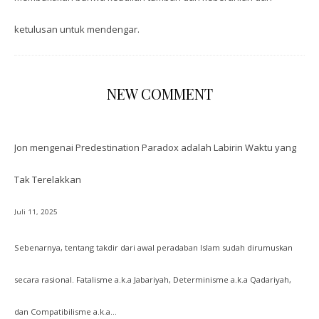
ketulusan untuk mendengar.
NEW COMMENT
Jon
mengenai
Predestination Paradox adalah Labirin Waktu yang
Tak Terelakkan
Juli 11, 2025
Sebenarnya, tentang takdir dari awal peradaban Islam sudah dirumuskan
secara rasional. Fatalisme a.k.a Jabariyah, Determinisme a.k.a Qadariyah,
dan Compatibilisme a.k.a…