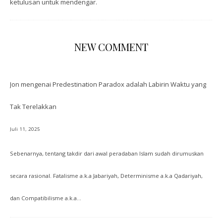
ketulusan untuk mendengar.
NEW COMMENT
Jon
mengenai
Predestination Paradox adalah Labirin Waktu yang
Tak Terelakkan
Juli 11, 2025
Sebenarnya, tentang takdir dari awal peradaban Islam sudah dirumuskan
secara rasional. Fatalisme a.k.a Jabariyah, Determinisme a.k.a Qadariyah,
dan Compatibilisme a.k.a…