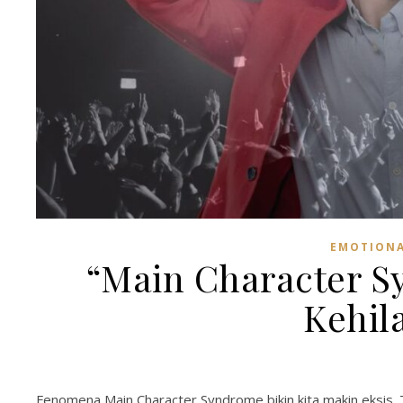
EMOTIONA
“Main Character S
Kehila
Fenomena Main Character Syndrome bikin kita makin eksis. Tapi,