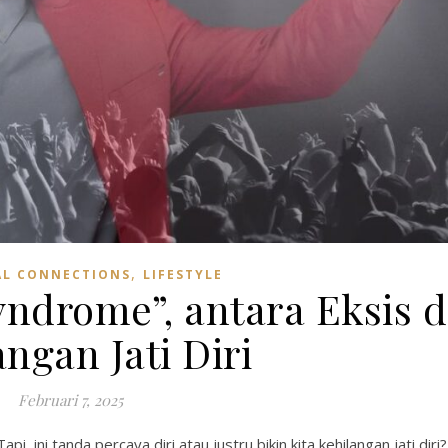
,
L CONNECTIONS
LIFESTYLE
yndrome”, antara Eksis 
ngan Jati Diri
Februari 7, 2025
 ini tanda percaya diri atau justru bikin kita kehilangan jati diri?