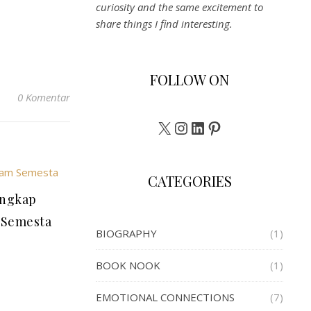
curiosity and the same excitement to
share things I find interesting.
FOLLOW ON
0 Komentar
X
Instagram
LinkedIn
Pinterest
CATEGORIES
ungkap
 Semesta
BIOGRAPHY
(1)
BOOK NOOK
(1)
EMOTIONAL CONNECTIONS
(7)