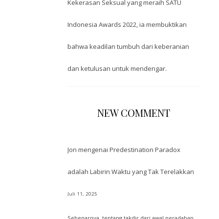
Kekerasan Seksual yang meraih SATU
Indonesia Awards 2022, ia membuktikan
bahwa keadilan tumbuh dari keberanian
dan ketulusan untuk mendengar.
NEW COMMENT
Jon
mengenai
Predestination Paradox
adalah Labirin Waktu yang Tak Terelakkan
Juli 11, 2025
Sebenarnya, tentang takdir dari awal peradaban