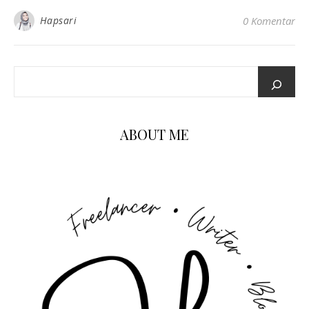
Hapsari
0 Komentar
ABOUT ME