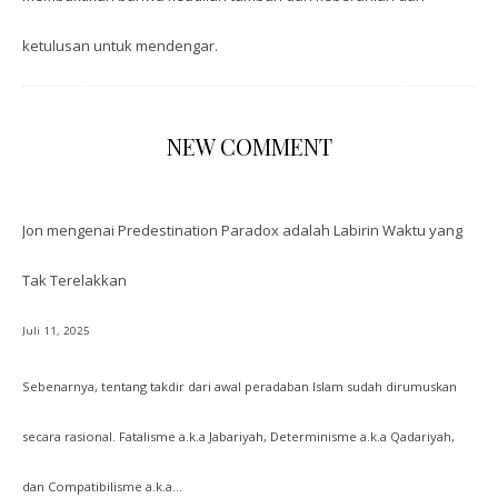
ketulusan untuk mendengar.
NEW COMMENT
Jon
mengenai
Predestination Paradox adalah Labirin Waktu yang
Tak Terelakkan
Juli 11, 2025
Sebenarnya, tentang takdir dari awal peradaban Islam sudah dirumuskan
secara rasional. Fatalisme a.k.a Jabariyah, Determinisme a.k.a Qadariyah,
dan Compatibilisme a.k.a…