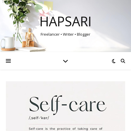
HAPSARI
Freelancer • Writer • Blogger