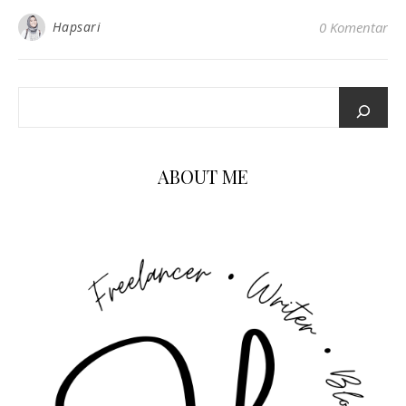
Hapsari
0 Komentar
ABOUT ME