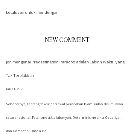
ketulusan untuk mendengar.
NEW COMMENT
Jon
mengenai
Predestination Paradox adalah Labirin Waktu yang
Tak Terelakkan
Juli 11, 2025
Sebenarnya, tentang takdir dari awal peradaban Islam sudah dirumuskan
secara rasional. Fatalisme a.k.a Jabariyah, Determinisme a.k.a Qadariyah,
dan Compatibilisme a.k.a…