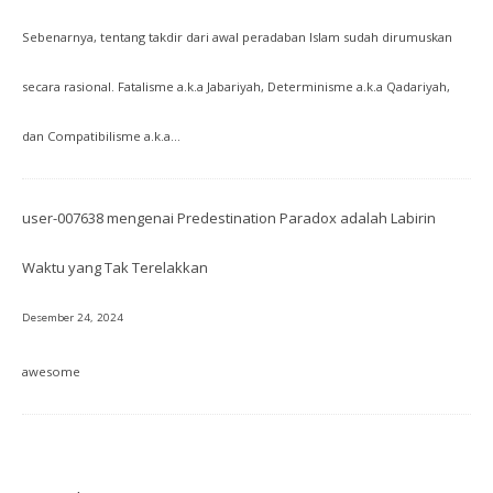
Sebenarnya, tentang takdir dari awal peradaban Islam sudah dirumuskan
secara rasional. Fatalisme a.k.a Jabariyah, Determinisme a.k.a Qadariyah,
dan Compatibilisme a.k.a…
user-007638
mengenai
Predestination Paradox adalah Labirin
Waktu yang Tak Terelakkan
Desember 24, 2024
awesome