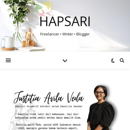
HAPSARI
Freelancer • Writer • Blogger