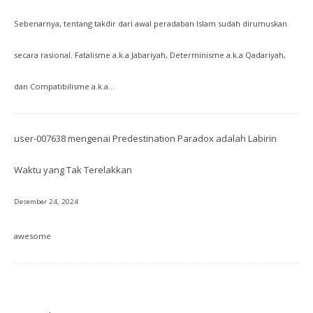
Sebenarnya, tentang takdir dari awal peradaban Islam sudah dirumuskan
secara rasional. Fatalisme a.k.a Jabariyah, Determinisme a.k.a Qadariyah,
dan Compatibilisme a.k.a…
user-007638
mengenai
Predestination Paradox adalah Labirin
Waktu yang Tak Terelakkan
Desember 24, 2024
awesome