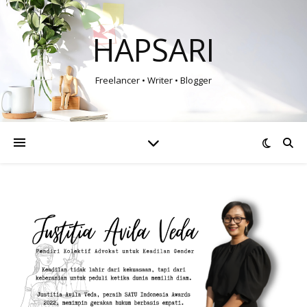
HAPSARI
Freelancer • Writer • Blogger