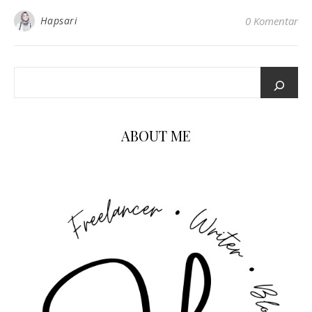
Hapsari
0 Komentar
ABOUT ME