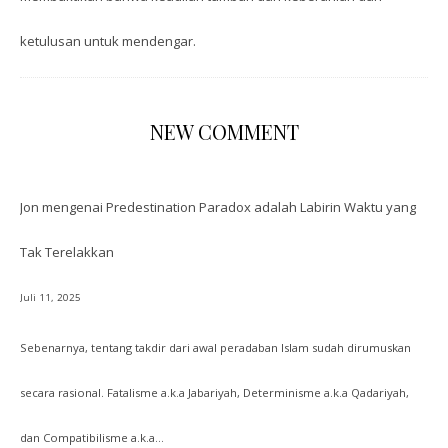
ketulusan untuk mendengar.
NEW COMMENT
Jon
mengenai
Predestination Paradox adalah Labirin Waktu yang
Tak Terelakkan
Juli 11, 2025
Sebenarnya, tentang takdir dari awal peradaban Islam sudah dirumuskan
secara rasional. Fatalisme a.k.a Jabariyah, Determinisme a.k.a Qadariyah,
dan Compatibilisme a.k.a…