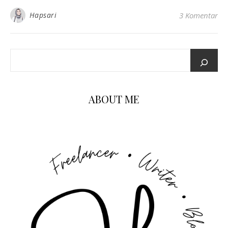
Hapsari
3 Komentar
ABOUT ME