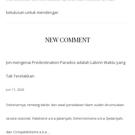
ketulusan untuk mendengar.
NEW COMMENT
Jon
mengenai
Predestination Paradox adalah Labirin Waktu yang
Tak Terelakkan
Juli 11, 2025
Sebenarnya, tentang takdir dari awal peradaban Islam sudah dirumuskan
secara rasional. Fatalisme a.k.a Jabariyah, Determinisme a.k.a Qadariyah,
dan Compatibilisme a.k.a…