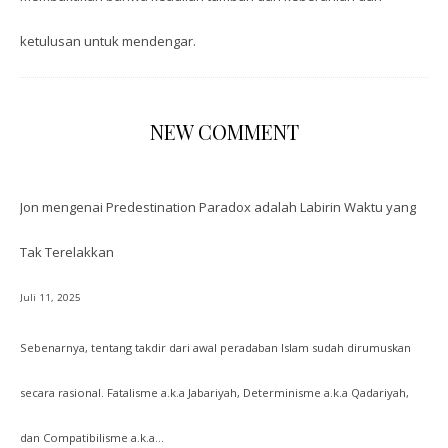
ketulusan untuk mendengar.
NEW COMMENT
Jon
mengenai
Predestination Paradox adalah Labirin Waktu yang
Tak Terelakkan
Juli 11, 2025
Sebenarnya, tentang takdir dari awal peradaban Islam sudah dirumuskan
secara rasional. Fatalisme a.k.a Jabariyah, Determinisme a.k.a Qadariyah,
dan Compatibilisme a.k.a…