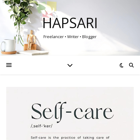
HAPSARI
Freelancer • Writer • Blogger