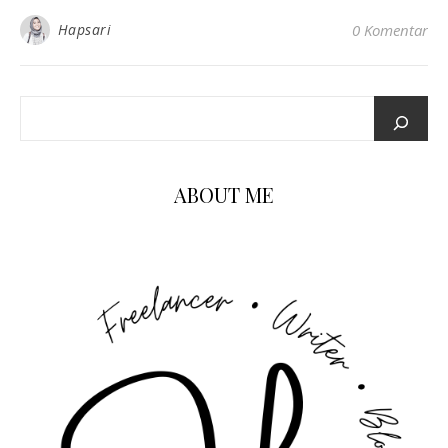
Hapsari
0 Komentar
ABOUT ME