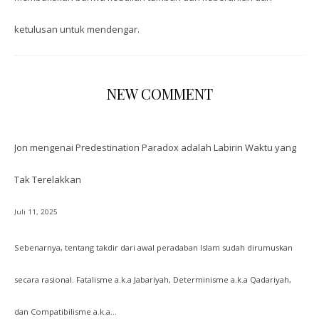
ketulusan untuk mendengar.
NEW COMMENT
Jon
mengenai
Predestination Paradox adalah Labirin Waktu yang
Tak Terelakkan
Juli 11, 2025
Sebenarnya, tentang takdir dari awal peradaban Islam sudah dirumuskan
secara rasional. Fatalisme a.k.a Jabariyah, Determinisme a.k.a Qadariyah,
dan Compatibilisme a.k.a…