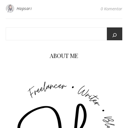
Hapsari
0 Komentar
ABOUT ME