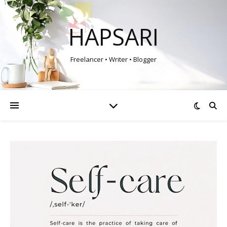
HAPSARI
Freelancer • Writer • Blogger