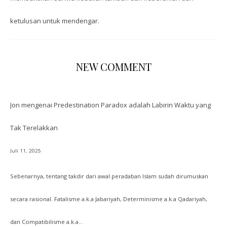
ketulusan untuk mendengar.
NEW COMMENT
Jon
mengenai
Predestination Paradox adalah Labirin Waktu yang
Tak Terelakkan
Juli 11, 2025
Sebenarnya, tentang takdir dari awal peradaban Islam sudah dirumuskan
secara rasional. Fatalisme a.k.a Jabariyah, Determinisme a.k.a Qadariyah,
dan Compatibilisme a.k.a…