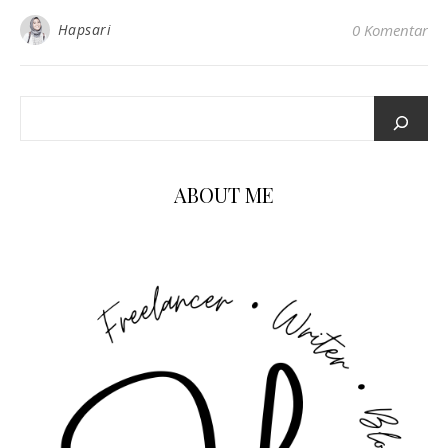
Hapsari
0 Komentar
ABOUT ME