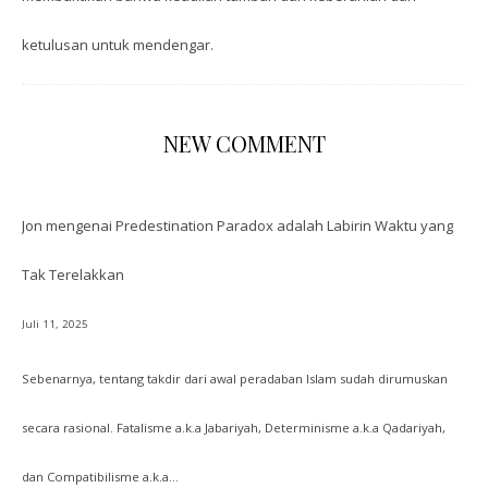
ketulusan untuk mendengar.
NEW COMMENT
Jon
mengenai
Predestination Paradox adalah Labirin Waktu yang
Tak Terelakkan
Juli 11, 2025
Sebenarnya, tentang takdir dari awal peradaban Islam sudah dirumuskan
secara rasional. Fatalisme a.k.a Jabariyah, Determinisme a.k.a Qadariyah,
dan Compatibilisme a.k.a…