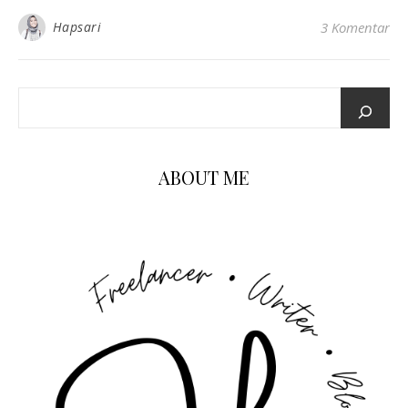
Hapsari
3 Komentar
ABOUT ME