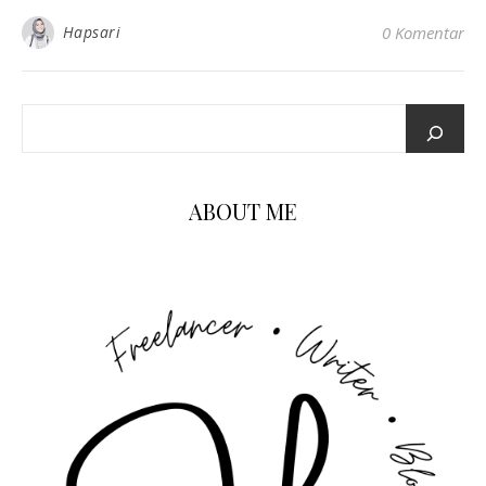
Hapsari
0 Komentar
ABOUT ME