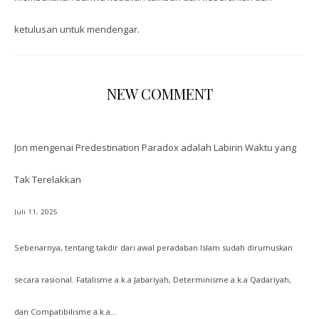
ketulusan untuk mendengar.
NEW COMMENT
Jon
mengenai
Predestination Paradox adalah Labirin Waktu yang
Tak Terelakkan
Juli 11, 2025
Sebenarnya, tentang takdir dari awal peradaban Islam sudah dirumuskan
secara rasional. Fatalisme a.k.a Jabariyah, Determinisme a.k.a Qadariyah,
dan Compatibilisme a.k.a…