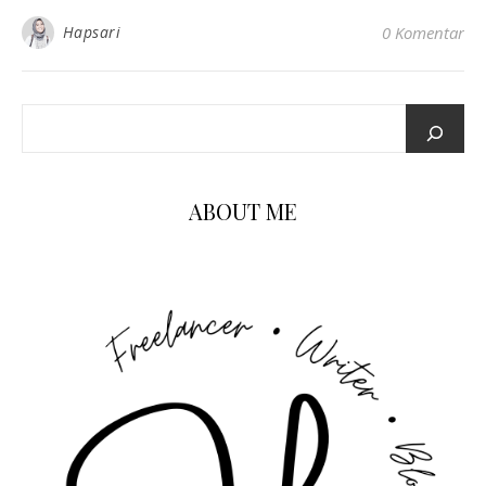
Hapsari
0 Komentar
ABOUT ME