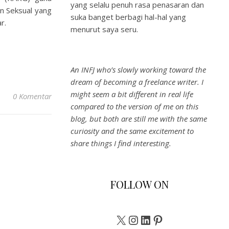
yang selalu penuh rasa penasaran dan
n Seksual yang
suka banget berbagi hal-hal yang
r.
menurut saya seru.
An INFJ who’s slowly working toward the
dream of becoming a freelance writer. I
might seem a bit different in real life
0 Komentar
compared to the version of me on this
blog, but both are still me with the same
curiosity and the same excitement to
share things I find interesting.
FOLLOW ON
X
Instagram
LinkedIn
Pinterest