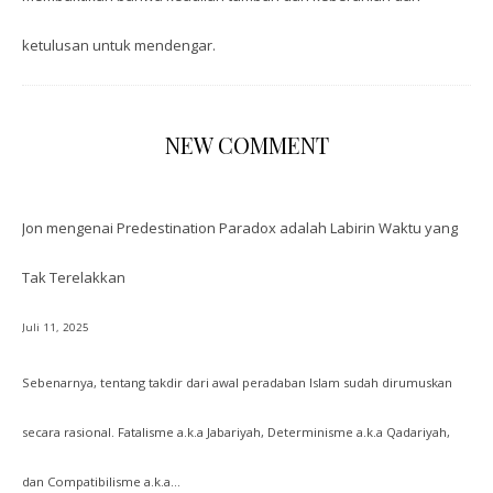
ketulusan untuk mendengar.
NEW COMMENT
Jon
mengenai
Predestination Paradox adalah Labirin Waktu yang
Tak Terelakkan
Juli 11, 2025
Sebenarnya, tentang takdir dari awal peradaban Islam sudah dirumuskan
secara rasional. Fatalisme a.k.a Jabariyah, Determinisme a.k.a Qadariyah,
dan Compatibilisme a.k.a…