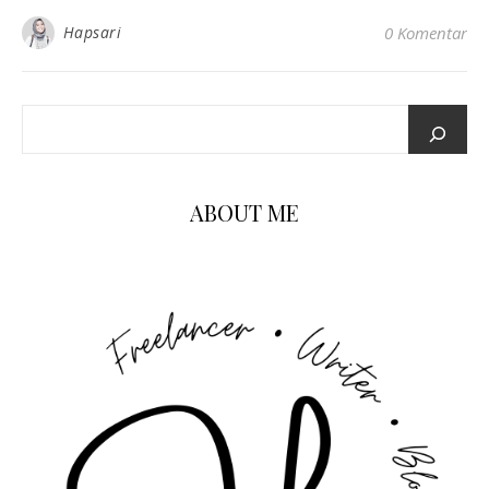
Hapsari
0 Komentar
ABOUT ME