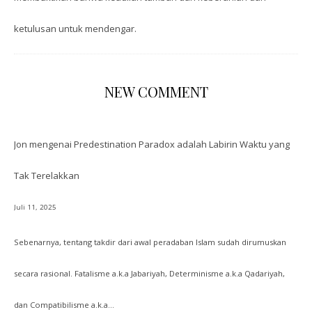
ketulusan untuk mendengar.
NEW COMMENT
Jon
mengenai
Predestination Paradox adalah Labirin Waktu yang
Tak Terelakkan
Juli 11, 2025
Sebenarnya, tentang takdir dari awal peradaban Islam sudah dirumuskan
secara rasional. Fatalisme a.k.a Jabariyah, Determinisme a.k.a Qadariyah,
dan Compatibilisme a.k.a…