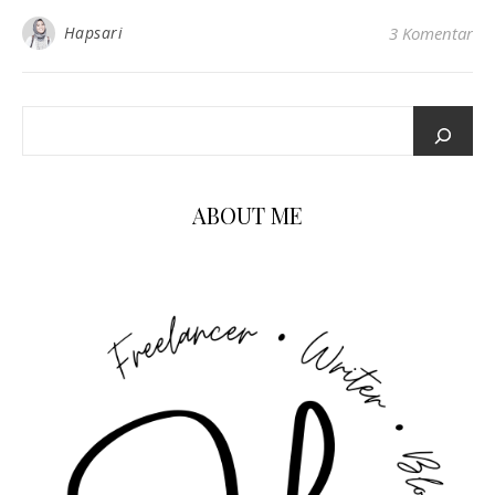
Hapsari
3 Komentar
ABOUT ME