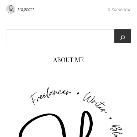
Hapsari
0 Komentar
ABOUT ME