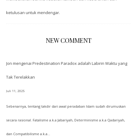
ketulusan untuk mendengar.
NEW COMMENT
Jon
mengenai
Predestination Paradox adalah Labirin Waktu yang
Tak Terelakkan
Juli 11, 2025
Sebenarnya, tentang takdir dari awal peradaban Islam sudah dirumuskan
secara rasional. Fatalisme a.k.a Jabariyah, Determinisme a.k.a Qadariyah,
dan Compatibilisme a.k.a…