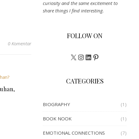
curiosity and the same excitement to
share things I find interesting.
FOLLOW ON
0 Komentar
X
Instagram
LinkedIn
Pinterest
CATEGORIES
tuhan,
BIOGRAPHY
(1)
BOOK NOOK
(1)
EMOTIONAL CONNECTIONS
(7)