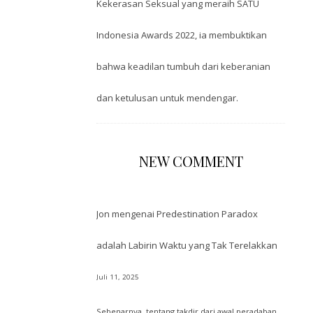
Kekerasan Seksual yang meraih SATU
Indonesia Awards 2022, ia membuktikan
bahwa keadilan tumbuh dari keberanian
dan ketulusan untuk mendengar.
NEW COMMENT
Jon
mengenai
Predestination Paradox
adalah Labirin Waktu yang Tak Terelakkan
Juli 11, 2025
Sebenarnya, tentang takdir dari awal peradaban