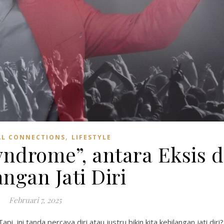
,
L CONNECTIONS
LIFESTYLE
yndrome”, antara Eksis 
ngan Jati Diri
Februari 7, 2025
 ini tanda percaya diri atau justru bikin kita kehilangan jati diri?