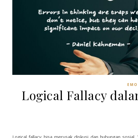
EMO
Logical Fallacy dal
Logical fallacy bisa merusak diskusi dan hubungan sosial.