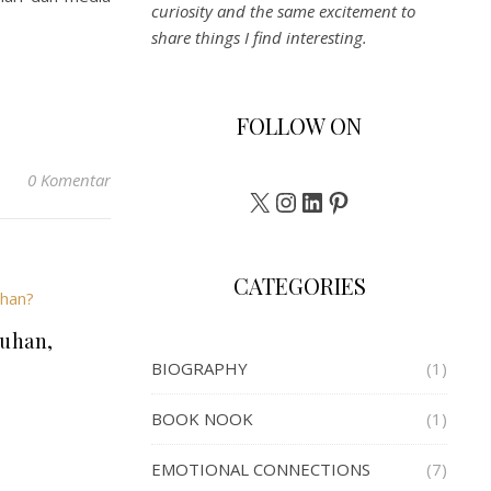
curiosity and the same excitement to
share things I find interesting.
FOLLOW ON
0 Komentar
X
Instagram
LinkedIn
Pinterest
CATEGORIES
tuhan,
BIOGRAPHY
(1)
BOOK NOOK
(1)
EMOTIONAL CONNECTIONS
(7)