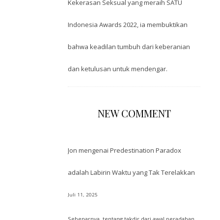
Kekerasan Seksual yang meraih SATU
Indonesia Awards 2022, ia membuktikan
bahwa keadilan tumbuh dari keberanian
dan ketulusan untuk mendengar.
NEW COMMENT
Jon
mengenai
Predestination Paradox
adalah Labirin Waktu yang Tak Terelakkan
Juli 11, 2025
Sebenarnya, tentang takdir dari awal peradaban