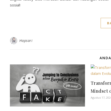
sosial!
B
Hapsari
ANDA
Transfor
Mindset d
Agustus 17, 202