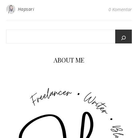
Hapsari
0 Komentar
ABOUT ME