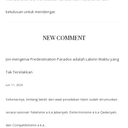
ketulusan untuk mendengar.
NEW COMMENT
Jon
mengenai
Predestination Paradox adalah Labirin Waktu yang
Tak Terelakkan
Juli 11, 2025
Sebenarnya, tentang takdir dari awal peradaban Islam sudah dirumuskan
secara rasional. Fatalisme a.k.a Jabariyah, Determinisme a.k.a Qadariyah,
dan Compatibilisme a.k.a…