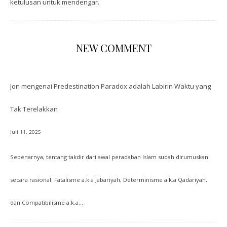
ketulusan untuk mendengar.
NEW COMMENT
Jon
mengenai
Predestination Paradox adalah Labirin Waktu yang
Tak Terelakkan
Juli 11, 2025
Sebenarnya, tentang takdir dari awal peradaban Islam sudah dirumuskan
secara rasional. Fatalisme a.k.a Jabariyah, Determinisme a.k.a Qadariyah,
dan Compatibilisme a.k.a…