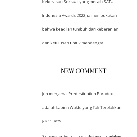
Kekerasan Seksual yang meraih SATU
Indonesia Awards 2022, ia membuktikan
bahwa keadilan tumbuh dari keberanian
dan ketulusan untuk mendengar.
NEW COMMENT
Jon
mengenai
Predestination Paradox
adalah Labirin Waktu yang Tak Terelakkan
Juli 11, 2025
Sebenarnya, tentang takdir dari awal peradaban