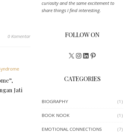
curiosity and the same excitement to
share things I find interesting.
FOLLOW ON
0 Komentar
X
Instagram
LinkedIn
Pinterest
CATEGORIES
ome”,
ngan Jati
BIOGRAPHY
(1)
BOOK NOOK
(1)
EMOTIONAL CONNECTIONS
(7)