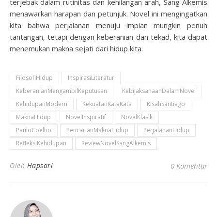
terjebak dalam rutinitas dan kehilangan arah, Sang Alkemis
menawarkan harapan dan petunjuk. Novel ini mengingatkan
kita bahwa perjalanan menuju impian mungkin penuh
tantangan, tetapi dengan keberanian dan tekad, kita dapat
menemukan makna sejati dari hidup kita.
FilosofiHidup
InspirasiLiteratur
KeberanianMengambilKeputusan
KebijaksanaanDalamNovel
KehidupanModern
KekuatanKataKata
KisahSantiago
MaknaHidup
NovelInspiratif
NovelKlasik
PauloCoelho
PencarianMaknaHidup
PerjalananHidup
RefleksiKehidupan
ReviewNovelSangAlkemis
Oleh
Hapsari
0 Komentar