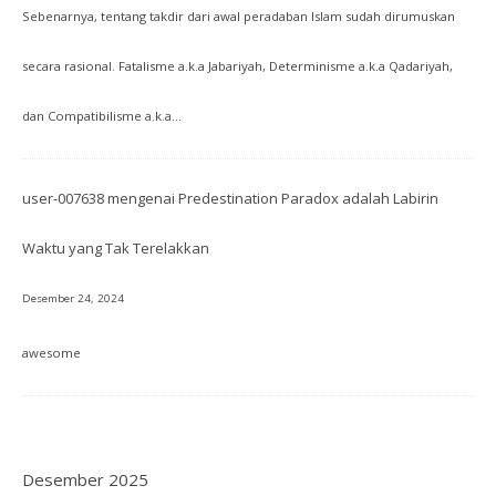
Sebenarnya, tentang takdir dari awal peradaban Islam sudah dirumuskan
secara rasional. Fatalisme a.k.a Jabariyah, Determinisme a.k.a Qadariyah,
dan Compatibilisme a.k.a…
user-007638
mengenai
Predestination Paradox adalah Labirin
Waktu yang Tak Terelakkan
Desember 24, 2024
awesome
Desember 2025