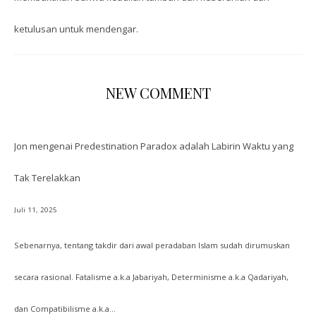
ketulusan untuk mendengar.
NEW COMMENT
Jon
mengenai
Predestination Paradox adalah Labirin Waktu yang
Tak Terelakkan
Juli 11, 2025
Sebenarnya, tentang takdir dari awal peradaban Islam sudah dirumuskan
secara rasional. Fatalisme a.k.a Jabariyah, Determinisme a.k.a Qadariyah,
dan Compatibilisme a.k.a…