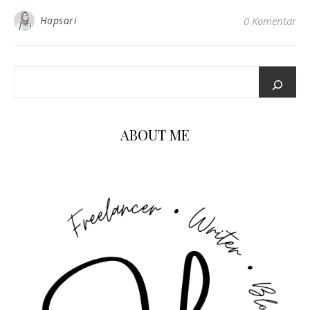
Hapsari
0 Komentar
ABOUT ME