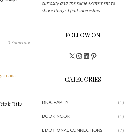
curiosity and the same excitement to
share things I find interesting.
FOLLOW ON
0 Komentar
X
Instagram
LinkedIn
Pinterest
CATEGORIES
n
BIOGRAPHY
(1)
tak Kita
BOOK NOOK
(1)
EMOTIONAL CONNECTIONS
(7)