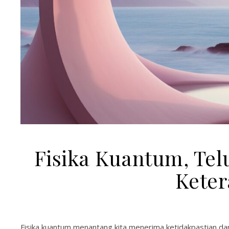
Fisika Kuantum, Telu
Keter
Fisika kuantum menantang kita menerima ketidakpastian da