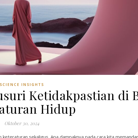
SCIENCE INSIGHTS
suri Ketidakpastian di B
aturan Hidup
Oktober 30, 2024
n keteraturan sekaligus. Apa dampaknya pada cara kita memanda