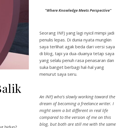
"Where Knowledge Meets Perspective"
Seorang INFJ yang lagi nyicil mimpi jadi
penulis lepas. Di dunia nyata mungkin
saya terlihat agak beda dari versi saya
di blog, tapi ya dua-duanya tetap saya
yang selalu penuh rasa penasaran dan
suka banget berbagi hal-hal yang
menurut saya seru.
alik
An INFJ who’s slowly working toward the
dream of becoming a freelance writer. I
might seem a bit different in real life
compared to the version of me on this
blog, but both are still me with the same
ng hidup?