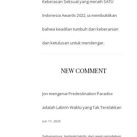
Kekerasan Seksual yang meraih SATU
Indonesia Awards 2022, ia membuktikan
bahwa keadilan tumbuh dari keberanian
dan ketulusan untuk mendengar.
NEW COMMENT
Jon
mengenai
Predestination Paradox
adalah Labirin Waktu yang Tak Terelakkan
Juli 11, 2025
Sebenarnya, tentang takdir dari awal peradaban