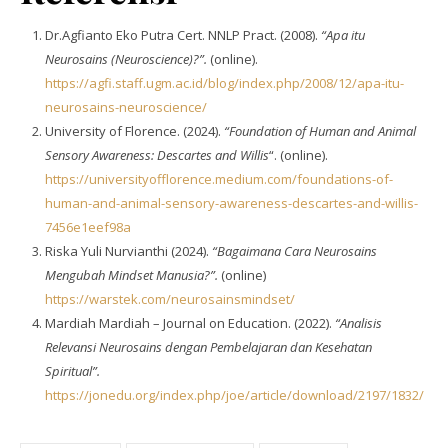
Dr.Agfianto Eko Putra Cert. NNLP Pract. (2008).
“Apa itu
Neurosains (Neuroscience)?”.
(online).
https://agfi.staff.ugm.ac.id/blog/index.php/2008/12/apa-itu-
neurosains-neuroscience/
University of Florence. (2024).
“Foundation of Human and Animal
Sensory Awareness: Descartes and Willis
“. (online).
https://universityofflorence.medium.com/foundations-of-
human-and-animal-sensory-awareness-descartes-and-willis-
7456e1eef98a
Riska Yuli Nurvianthi (2024).
“Bagaimana Cara Neurosains
Mengubah Mindset Manusia?”.
(online)
https://warstek.com/neurosainsmindset/
Mardiah Mardiah – Journal on Education. (2022).
“Analisis
Relevansi Neurosains dengan Pembelajaran dan Kesehatan
Spiritual”.
https://jonedu.org/index.php/joe/article/download/2197/1832/