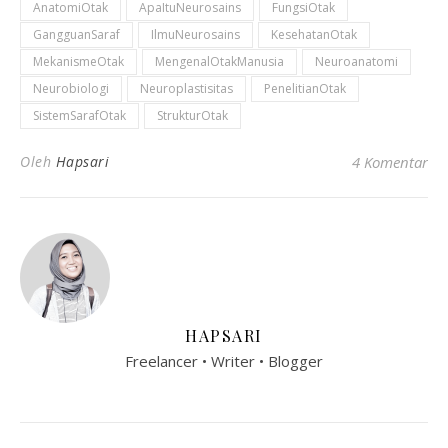
AnatomiOtak
ApaItuNeurosains
FungsiOtak
GangguanSaraf
IlmuNeurosains
KesehatanOtak
MekanismeOtak
MengenalOtakManusia
Neuroanatomi
Neurobiologi
Neuroplastisitas
PenelitianOtak
SistemSarafOtak
StrukturOtak
Oleh
Hapsari
4 Komentar
HAPSARI
Freelancer • Writer • Blogger