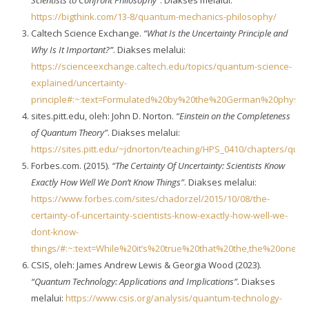
https://bigthink.com/13-8/quantum-mechanics-philosophy/
Caltech Science Exchange.
“What Is the Uncertainty Principle and
Why Is It Important?”
. Diakses melalui:
https://scienceexchange.caltech.edu/topics/quantum-science-
explained/uncertainty-
principle#:~:text=Formulated%20by%20the%20German%20physic
sites.pitt.edu, oleh: John D. Norton.
“Einstein on the Completeness
of Quantum Theory”
. Diakses melalui:
https://sites.pitt.edu/~jdnorton/teaching/HPS_0410/chapters/qu
Forbes.com. (2015).
“The Certainty Of Uncertainty: Scientists Know
Exactly How Well We Don’t Know Things”
. Diakses melalui:
https://www.forbes.com/sites/chadorzel/2015/10/08/the-
certainty-of-uncertainty-scientists-know-exactly-how-well-we-
dont-know-
things/#:~:text=While%20it’s%20true%20that%20the,the%20ones
CSIS, oleh: James Andrew Lewis & Georgia Wood (2023).
“Quantum Technology: Applications and Implications”.
Diakses
melalui:
https://www.csis.org/analysis/quantum-technology-