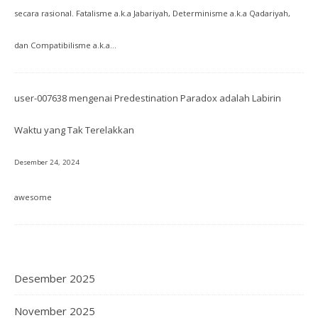
secara rasional. Fatalisme a.k.a Jabariyah, Determinisme a.k.a Qadariyah,
dan Compatibilisme a.k.a…
user-007638
mengenai
Predestination Paradox adalah Labirin
Waktu yang Tak Terelakkan
Desember 24, 2024
awesome
Desember 2025
November 2025