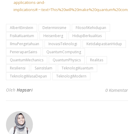
applications-and-
implications#:~:text=This%20will%20make%20quantum%20comput
AlbertEinstein
Determinisme
FilosofiKehidupan
FisikaKuantum
Heisenberg
HidupBerkualitas
IlmuPengetahuan
InovasiTeknologi
KetidakpastianHidup
PenerapanSains
QuantumComputing
QuantumMechanics
QuantumPhysics
Realitas
Resiliensi
SainsIslam
TeknologiKuantum
TeknologiMasaDepan
TeknologiModern
Oleh
Hapsari
0 Komentar