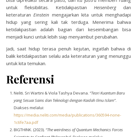
untuk fleksibilitas. Ketidakpastian
Heisenberg
dan
keteraturan
Einstein
mengajarkan kita untuk menghadapi
hidup yang sering kali tak terduga. Menerima bahwa
ketidakpastian adalah bagian dari keseimbangan bisa
menjadi kunci untuk lebih siap menyambut perubahan.
Jadi, saat hidup terasa penuh kejutan, ingatlah bahwa di
balik ketidakpastian selalu ada keteraturan yang menunggu
untuk kita temukan.
Referensi
Neliti. Sri Wartini & Viola Tashya Devana.
“Teori Kuantum Baru
yang Sesuai Sains dan Teknologi dengan Kaidah Ilmu Islam”
.
Diakses melalui:
https://media.neliti.com/media/publications/360594-none-
1c6fe7aa.pdf
BIGTHINK. (2023).
“The weirdness of Quantum Mechanics Forces
Scientists to Confront Philosophy”
. Diakses melalui: