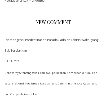
ketulusan untuk mendengar.
NEW COMMENT
Jon
mengenai
Predestination Paradox adalah Labirin Waktu yang
Tak Terelakkan
Juli 11, 2025
Sebenarnya, tentang takdir dari awal peradaban Islam sudah dirumuskan
secara rasional. Fatalisme a.k.a Jabariyah, Determinisme a.k.a Qadariyah,
dan Compatibilisme a.k.a…