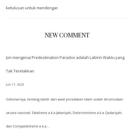
ketulusan untuk mendengar.
NEW COMMENT
Jon
mengenai
Predestination Paradox adalah Labirin Waktu yang
Tak Terelakkan
Juli 11, 2025
Sebenarnya, tentang takdir dari awal peradaban Islam sudah dirumuskan
secara rasional. Fatalisme a.k.a Jabariyah, Determinisme a.k.a Qadariyah,
dan Compatibilisme a.k.a…