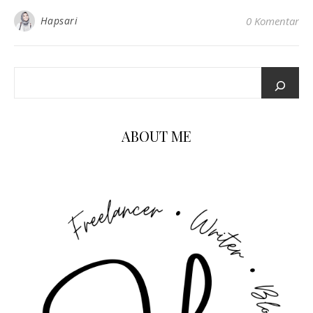
Hapsari
0 Komentar
ABOUT ME