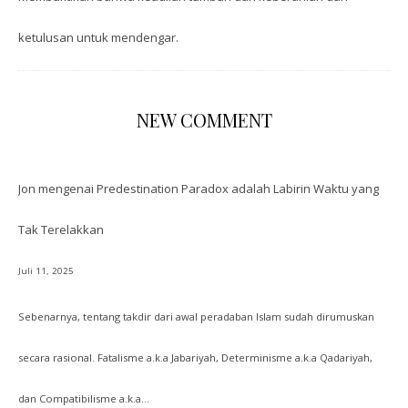
ketulusan untuk mendengar.
NEW COMMENT
Jon
mengenai
Predestination Paradox adalah Labirin Waktu yang
Tak Terelakkan
Juli 11, 2025
Sebenarnya, tentang takdir dari awal peradaban Islam sudah dirumuskan
secara rasional. Fatalisme a.k.a Jabariyah, Determinisme a.k.a Qadariyah,
dan Compatibilisme a.k.a…